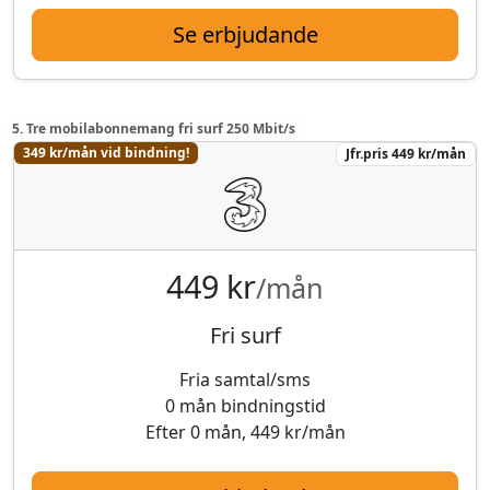
Se erbjudande
5. Tre mobilabonnemang fri surf 250 Mbit/s
349 kr/mån vid bindning!
Jfr.pris 449 kr/mån
449 kr
/mån
Fri surf
Fria samtal/sms
0 mån bindningstid
Efter 0 mån, 449 kr/mån