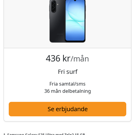
436 kr
/mån
Fri surf
Fria samtal/sms
36 mån delbetalning
Se erbjudande
1. Samsung Galaxy S25 Ultra med Tele2 15 GB