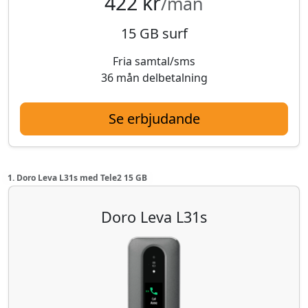
422 kr
/mån
15 GB surf
Fria samtal/sms
36 mån delbetalning
Se erbjudande
1. Doro Leva L31s med Tele2 15 GB
Doro Leva L31s