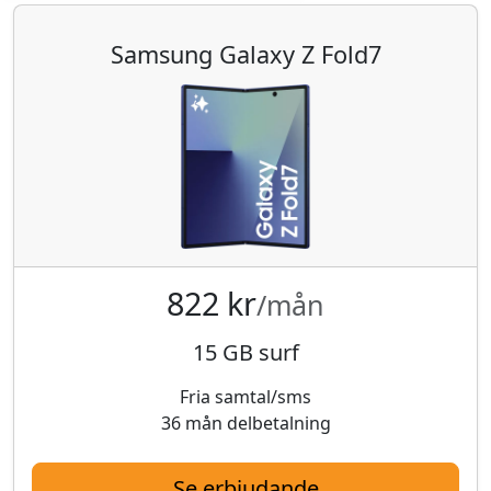
Samsung Galaxy Z Fold7
822 kr
/mån
15 GB surf
Fria samtal/sms
36 mån delbetalning
Se erbjudande