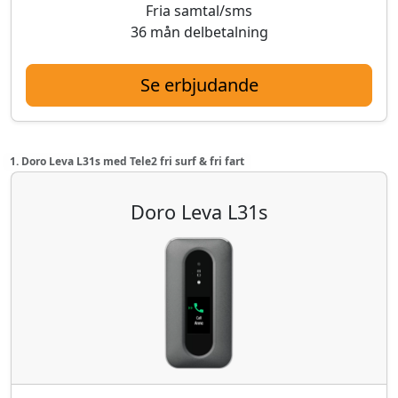
Fria samtal/sms
36 mån delbetalning
Se erbjudande
1. Doro Leva L31s med Tele2 fri surf & fri fart
Doro Leva L31s