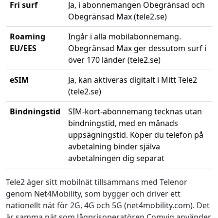
Fri surf
Ja, i abonnemangen Obegränsad och
Obegränsad Max (tele2.se)
Roaming
Ingår i alla mobilabonnemang.
EU/EES
Obegränsad Max ger dessutom surf i
över 170 länder (tele2.se)
eSIM
Ja, kan aktiveras digitalt i Mitt Tele2
(tele2.se)
Bindningstid
SIM-kort-abonnemang tecknas utan
bindningstid, med en månads
uppsägningstid. Köper du telefon på
avbetalning binder själva
avbetalningen dig separat
Tele2 äger sitt mobilnät tillsammans med Telenor
genom Net4Mobility, som bygger och driver ett
nationellt nät för 2G, 4G och 5G (net4mobility.com). Det
är samma nät som lågprisoperatören Comviq använder,