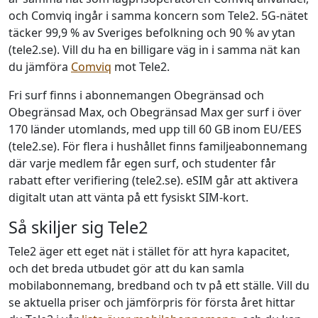
och Comviq ingår i samma koncern som Tele2. 5G-nätet
täcker 99,9 % av Sveriges befolkning och 90 % av ytan
(tele2.se). Vill du ha en billigare väg in i samma nät kan
du jämföra
Comviq
mot Tele2.
Fri surf finns i abonnemangen Obegränsad och
Obegränsad Max, och Obegränsad Max ger surf i över
170 länder utomlands, med upp till 60 GB inom EU/EES
(tele2.se). För flera i hushållet finns familjeabonnemang
där varje medlem får egen surf, och studenter får
rabatt efter verifiering (tele2.se). eSIM går att aktivera
digitalt utan att vänta på ett fysiskt SIM-kort.
Så skiljer sig Tele2
Tele2 äger ett eget nät i stället för att hyra kapacitet,
och det breda utbudet gör att du kan samla
mobilabonnemang, bredband och tv på ett ställe. Vill du
se aktuella priser och jämförpris för första året hittar