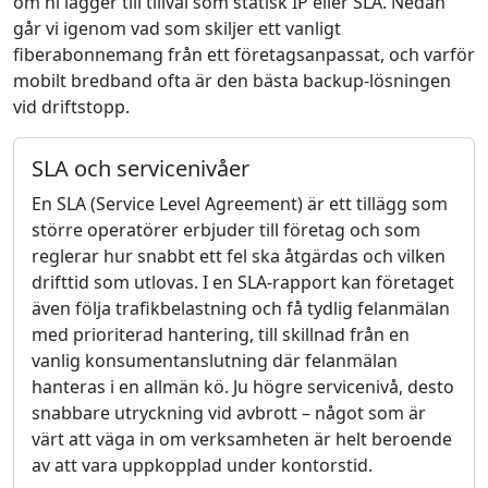
om ni lägger till tillval som statisk IP eller SLA. Nedan
går vi igenom vad som skiljer ett vanligt
fiberabonnemang från ett företagsanpassat, och varför
mobilt bredband ofta är den bästa backup-lösningen
vid driftstopp.
SLA och servicenivåer
En SLA (Service Level Agreement) är ett tillägg som
större operatörer erbjuder till företag och som
reglerar hur snabbt ett fel ska åtgärdas och vilken
drifttid som utlovas. I en SLA-rapport kan företaget
även följa trafikbelastning och få tydlig felanmälan
med prioriterad hantering, till skillnad från en
vanlig konsumentanslutning där felanmälan
hanteras i en allmän kö. Ju högre servicenivå, desto
snabbare utryckning vid avbrott – något som är
värt att väga in om verksamheten är helt beroende
av att vara uppkopplad under kontorstid.