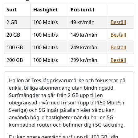
Surf
Hastighet
Pris (ord.)
Beställ
2 GB
100 Mbit/s
49 kr/mån
Beställ
20 GB
100 Mbit/s
149 kr/mån
Beställ
100 GB
100 Mbit/s
249 kr/mån
Beställ
200 GB
100 Mbit/s
299 kr/mån
Beställ
Hallon är Tres lågprisvarumärke och fokuserar på
enkla, billiga abonnemang utan bindningstid.
Surfmängderna går från 2 GB upp till en
obegränsad nivå med fri surf (upp till 150 Mbit/s i
Sverige) och 5G ingår på alla nivåer så du kan
använda högre hastigheter när du har en 5G-
kompatibel router och befinner dig i 5G-täckning.
Du kan spara oanvänd surf upp till 100 GB i din