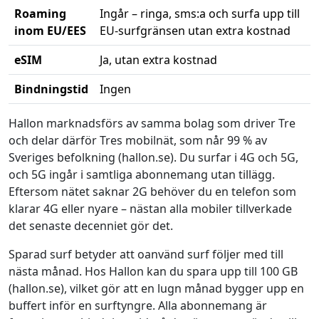
Roaming
Ingår – ringa, sms:a och surfa upp till
inom EU/EES
EU-surfgränsen utan extra kostnad
eSIM
Ja, utan extra kostnad
Bindningstid
Ingen
Nyckelfakta om Hallon
Hallon marknadsförs av samma bolag som driver Tre
och delar därför Tres mobilnät, som når 99 % av
Sveriges befolkning (hallon.se). Du surfar i 4G och 5G,
och 5G ingår i samtliga abonnemang utan tillägg.
Eftersom nätet saknar 2G behöver du en telefon som
klarar 4G eller nyare – nästan alla mobiler tillverkade
det senaste decenniet gör det.
Sparad surf betyder att oanvänd surf följer med till
nästa månad. Hos Hallon kan du spara upp till 100 GB
(hallon.se), vilket gör att en lugn månad bygger upp en
buffert inför en surftyngre. Alla abonnemang är