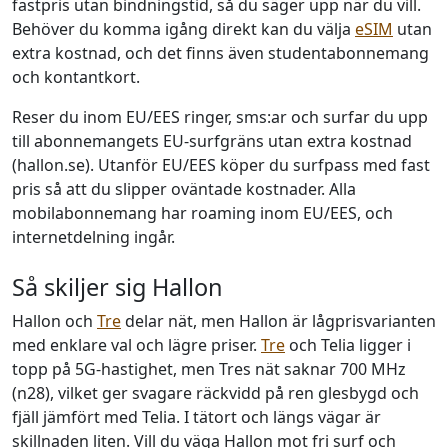
fastpris utan bindningstid, så du säger upp när du vill.
Behöver du komma igång direkt kan du välja
eSIM
utan
extra kostnad, och det finns även studentabonnemang
och kontantkort.
Reser du inom EU/EES ringer, sms:ar och surfar du upp
till abonnemangets EU-surfgräns utan extra kostnad
(hallon.se). Utanför EU/EES köper du surfpass med fast
pris så att du slipper oväntade kostnader. Alla
mobilabonnemang har roaming inom EU/EES, och
internetdelning ingår.
Så skiljer sig Hallon
Hallon och
Tre
delar nät, men Hallon är lågprisvarianten
med enklare val och lägre priser.
Tre
och Telia ligger i
topp på 5G-hastighet, men Tres nät saknar 700 MHz
(n28), vilket ger svagare räckvidd på ren glesbygd och
fjäll jämfört med Telia. I tätort och längs vägar är
skillnaden liten. Vill du väga Hallon mot fri surf och