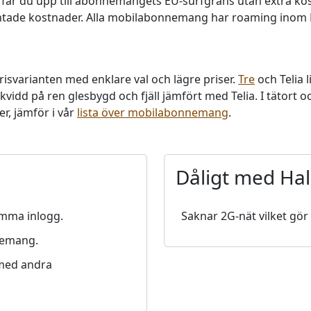
rfar du upp till abonnemangets EU-surfgräns utan extra kos
väntade kostnader. Alla mobilabonnemang har roaming inom E
risvarianten med enklare val och lägre priser.
Tre
och Telia 
vidd på ren glesbygd och fjäll jämfört med Telia. I tätort och
r, jämför i vår
lista över mobilabonnemang
.
Dåligt med Hal
mma inlogg.
Saknar 2G-nät vilket gör
nemang.
 med andra