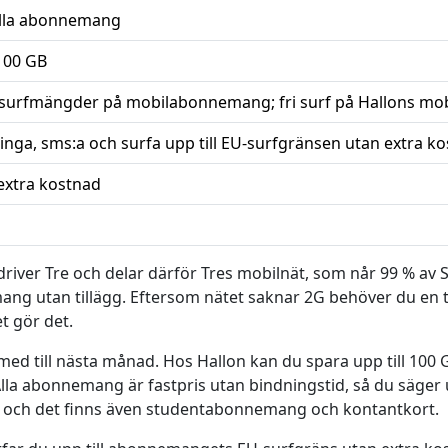
 alla abonnemang
 100 GB
 surfmängder på mobilabonnemang; fri surf på Hallons mo
ringa, sms:a och surfa upp till EU-surfgränsen utan extra k
 extra kostnad
er Tre och delar därför Tres mobilnät, som når 99 % av Sve
ng utan tillägg. Eftersom nätet saknar 2G behöver du en t
t gör det.
med till nästa månad. Hos Hallon kan du spara upp till 100 G
Alla abonnemang är fastpris utan bindningstid, så du säger
, och det finns även studentabonnemang och kontantkort.