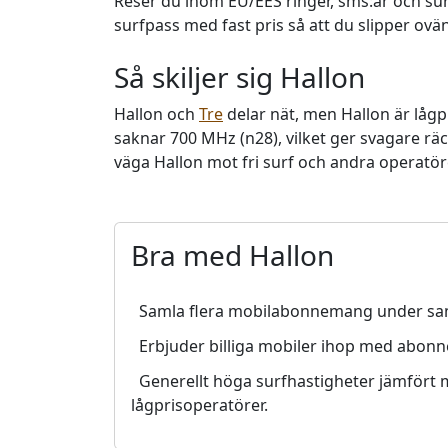
Reser du inom EU/EES ringer, sms:ar och su
surfpass med fast pris så att du slipper o
Så skiljer sig Hallon
Hallon och
Tre
delar nät, men Hallon är lågp
saknar 700 MHz (n28), vilket ger svagare räck
väga Hallon mot fri surf och andra operatöre
Bra med Hallon
Samla flera mobilabonnemang under sa
Erbjuder billiga mobiler ihop med abon
Generellt höga surfhastigheter jämfört
lågprisoperatörer.