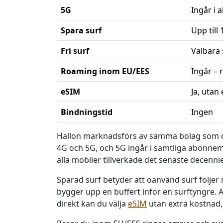
5G
Ingår i
Spara surf
Upp till
Fri surf
Valbara
Roaming inom EU/EES
Ingår – 
eSIM
Ja, utan
Bindningstid
Ingen
Nyckelfakta om Hallon
Hallon marknadsförs av samma bolag som driv
4G och 5G, och 5G ingår i samtliga abonnema
alla mobiler tillverkade det senaste decennie
Sparad surf betyder att oanvänd surf följer 
bygger upp en buffert inför en surftyngre. 
direkt kan du välja
eSIM
utan extra kostnad