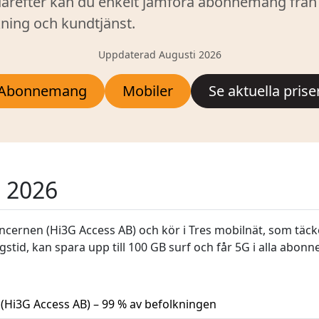
därefter kan du enkelt jämföra abonnemang från
ning och kundtjänst.
Uppdaterad Augusti 2026
Abonnemang
Mobiler
Se aktuella prise
n 2026
ncernen (Hi3G Access AB) och kör i Tres mobilnät, som täcke
stid, kan spara upp till 100 GB surf och får 5G i alla abon
 (Hi3G Access AB) – 99 % av befolkningen