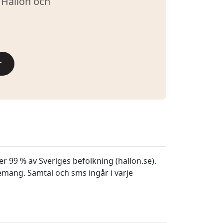
 Hallon och
r
r 99 % av Sveriges befolkning (hallon.se).
nemang. Samtal och sms ingår i varje