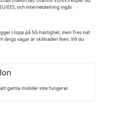
tnad (hallon.se). Utanför EU/EES köper du
U/EES, och internetdelning ingår.
ligger i topp på 5G-hastighet, men Tres nät
 längs vägar är skillnaden liten. Vill du
lon
 att gamla mobiler inte fungerar.