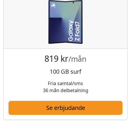
819 kr
/mån
100 GB surf
Fria samtal/sms
36 mån delbetalning
Se erbjudande