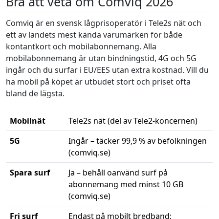
Bra att veta om Comviq 2026
Comviq är en svensk lågprisoperatör i Tele2s nät och
ett av landets mest kända varumärken för både
kontantkort och mobilabonnemang. Alla
mobilabonnemang är utan bindningstid, 4G och 5G
ingår och du surfar i EU/EES utan extra kostnad. Vill du
ha mobil på köpet är utbudet stort och priset ofta
bland de lägsta.
Mobilnät
Tele2s nät (del av Tele2-koncernen)
5G
Ingår – täcker 99,9 % av befolkningen
(comviq.se)
Spara surf
Ja – behåll oanvänd surf på
abonnemang med minst 10 GB
(comviq.se)
Fri surf
Endast på mobilt bredband;