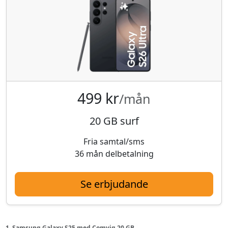
499 kr
/mån
20 GB surf
Fria samtal/sms
36 mån delbetalning
Se erbjudande
1. Samsung Galaxy S25 med Comviq 20 GB