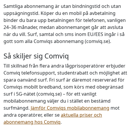
Samtliga abonnemang är utan bindningstid och utan
uppsägningstid. Köper du en mobil på avbetalning
binder du bara upp betalningen för telefonen, vanligen
24–36 månader, medan abonnemanget går att avsluta
när du vill. Surf, samtal och sms inom EU/EES ingår i så
gott som alla Comviqs abonnemang (comviq.se).
Så skiljer sig Comviq
Till skillnad från flera andra lågprisoperatörer erbjuder
Comviq telefonsupport, studentrabatt och möjlighet att
spara oanvänd surf. Fri surf är däremot reserverad för
Comviqs mobilt bredband, som körs med obegränsad
surf i 5G-nätet (comviq.se) – för ett vanligt
mobilabonnemang väljer du i stället en bestämd
surfmängd.
Jämför Comviqs mobilabonnemang
mot
andra operatörer, eller se
aktuella priser och
abonnemang hos Comviq
.