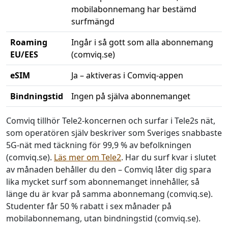
mobilabonnemang har bestämd
surfmängd
Roaming
Ingår i så gott som alla abonnemang
EU/EES
(comviq.se)
eSIM
Ja – aktiveras i Comviq-appen
Bindningstid
Ingen på själva abonnemanget
Nyckelfakta om Comviqs mobilabonnemang
Comviq tillhör Tele2-koncernen och surfar i Tele2s nät,
som operatören själv beskriver som Sveriges snabbaste
5G-nät med täckning för 99,9 % av befolkningen
(comviq.se).
Läs mer om Tele2
. Har du surf kvar i slutet
av månaden behåller du den – Comviq låter dig spara
lika mycket surf som abonnemanget innehåller, så
länge du är kvar på samma abonnemang (comviq.se).
Studenter får 50 % rabatt i sex månader på
mobilabonnemang, utan bindningstid (comviq.se).