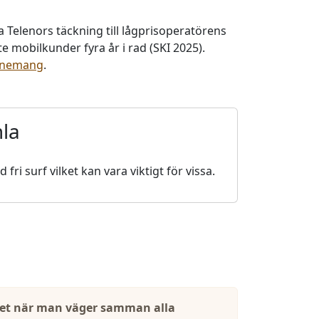
 ha Telenors täckning till lågprisoperatörens
 mobilkunder fyra år i rad (SKI 2025).
nnemang
.
mla
i surf vilket kan vara viktigt för vissa.
ltatet när man väger samman alla