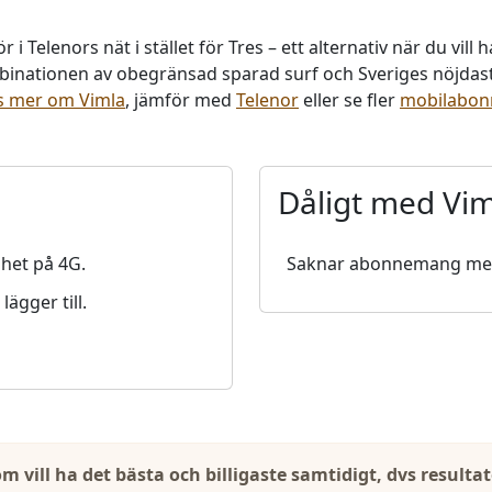
i Telenors nät i stället för Tres – ett alternativ när du vill
mbinationen av obegränsad sparad surf och Sveriges nöjdaste
s mer om Vimla
, jämför med
Telenor
eller se fler
mobilabo
Dåligt med Vi
het på 4G.
Saknar abonnemang med fr
ägger till.
som vill ha det bästa och billigaste samtidigt, dvs resu