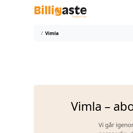
Start
Vimla
Vimla – ab
Vi går igeno