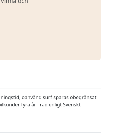
 Vimla och
dningstid, oanvänd surf sparas obegränsat
lkunder fyra år i rad enligt Svenskt