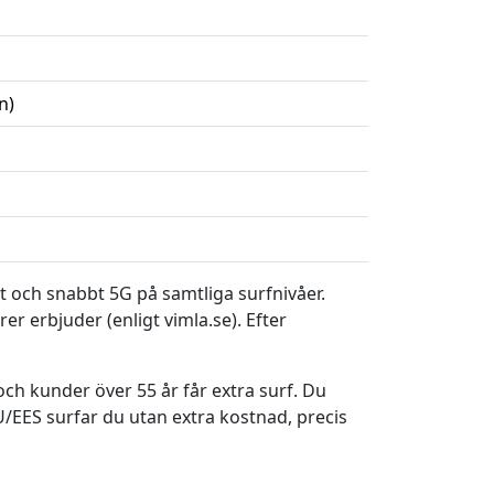
n)
et och snabbt 5G på samtliga surfnivåer.
r erbjuder (enligt vimla.se). Efter
ch kunder över 55 år får extra surf. Du
U/EES surfar du utan extra kostnad, precis