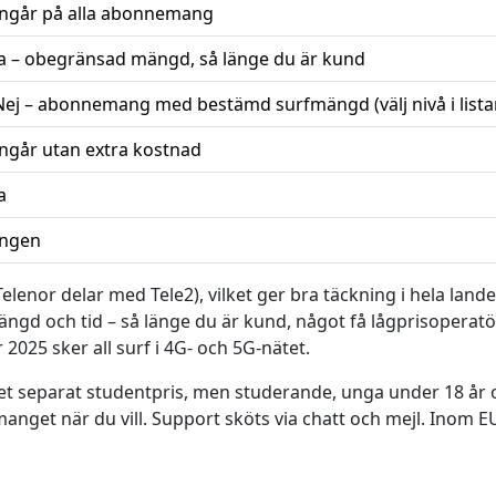
Ingår på alla abonnemang
Ja – obegränsad mängd, så länge du är kund
Nej – abonnemang med bestämd surfmängd (välj nivå i lista
Ingår utan extra kostnad
a
Ingen
Telenor delar med Tele2), vilket ger bra täckning i hela land
gd och tid – så länge du är kund, något få lågprisoperatöre
025 sker all surf i 4G- och 5G-nätet.
nget separat studentpris, men studerande, unga under 18 år o
nget när du vill. Support sköts via chatt och mejl. Inom E