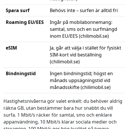
Spara surf
Behövs inte – surfen är alltid fri
Roaming EU/EES
Ingår på mobilabonnemang:
samtal, sms och en surfmängd
inom EU/EES (chilimobil.se)
eSIM
Ja, går att välja i stället för fysiskt
SIM-kort vid beställning
(chilimobil.se)
Bindningstid
Ingen bindningstid; högst en
månads uppsägningstid vid
månadsskifte (chilimobil.se)
Nyckelfakta om Chilimobil
Hastighetsnivåerna gör valet enkelt: du behöver aldrig
räkna GB, utan bestämmer bara hur snabbt du vill
surfa. 1 Mbit/s räcker för samtal, sms och enklare
appanvändning, 10 Mbit/s klarar sociala medier och
streaming, 100 Mbit/s ger hög kvalitet på tyngre