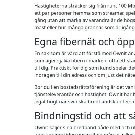
Hastigheterna sträcker sig från runt 100 Mbit
ett par personer hemma som streamar, spelar 
gång utan att märka av varandra är de högsta
mast eller hur många grannar som är igång 
Egna fibernät och öpp
En sak som är värd att förstå med Ownit är a
som äger själva fibern i marken, ofta ett 
till dig. Praktiskt för dig som kund spelar 
indragen till din adress och om just det nät
Bor du i en bostadsrättsförening är det vanli
tjänsteleverantör och hastighet. Ownit har
legat högt när svenska bredbandskunders 
Bindningstid och att 
Ownit säljer sina bredband både med och ut
uppsägningstiden normalt en månad, vilket gör