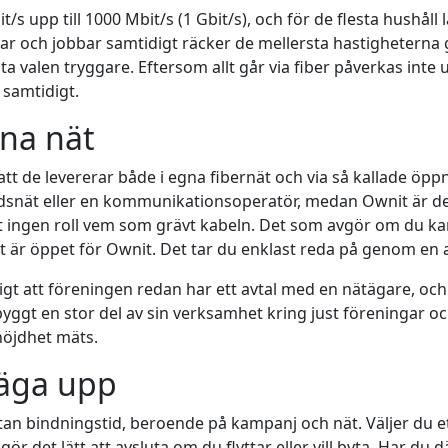
/s upp till 1000 Mbit/s (1 Gbit/s), och för de flesta hushål
och jobbar samtidigt räcker de mellersta hastigheterna gott
 valen tryggare. Eftersom allt går via fiber påverkas inte 
samtidigt.
na nät
tt de levererar både i egna fibernät och via så kallade öpp
stadsnät eller en kommunikationsoperatör, medan Ownit är 
det ingen roll vem som grävt kabeln. Det som avgör om du kan
et är öppet för Ownit. Det tar du enklast reda på genom en 
gt att föreningen redan har ett avtal med en nätägare, och d
 byggt en stor del av sin verksamhet kring just föreningar
nöjdhet mäts.
säga upp
an bindningstid, beroende på kampanj och nät. Väljer du e
 det lätt att avsluta om du flyttar eller vill byta. Har du dä