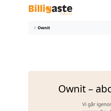
Start
Ownit
Ownit – ab
Vi går igeno