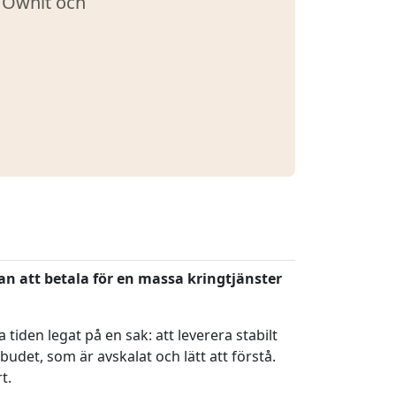
 Ownit och
tan att betala för en massa kringtjänster
iden legat på en sak: att leverera stabilt
udet, som är avskalat och lätt att förstå.
t.