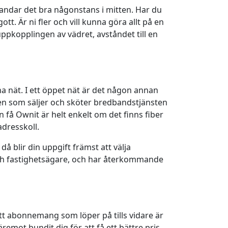
l landar det bra någonstans i mitten. Har du
. Är ni fler och vill kunna göra allt på en
uppkopplingen av vädret, avståndet till en
na nät. I ett öppet nät är det någon annan
den som säljer och sköter bredbandstjänsten
 få Ownit är helt enkelt om det finns fiber
adresskoll.
å blir din uppgift främst att välja
 och fastighetsägare, och har återkommande
tt abonnemang som löper på tills vidare är
remot bundit dig för att få ett bättre pris