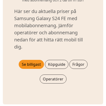
med abonnemang och 2 GB till fri surf
Här ser du aktuella priser på
Samsung Galaxy S24 FE med
mobilabonnemang. Jämför
operatörer och abonnemang
nedan för att hitta rätt mobil till
dig.
Se billigast
Köpguide
Frågor
Operatörer