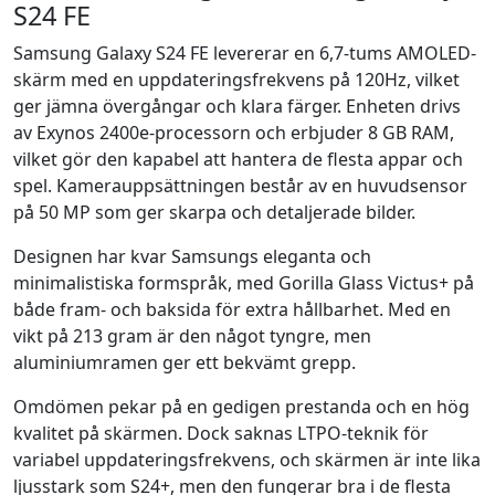
S24 FE
Samsung Galaxy S24 FE levererar en 6,7-tums AMOLED-
skärm med en uppdateringsfrekvens på 120Hz, vilket
ger jämna övergångar och klara färger. Enheten drivs
av Exynos 2400e-processorn och erbjuder 8 GB RAM,
vilket gör den kapabel att hantera de flesta appar och
spel. Kamerauppsättningen består av en huvudsensor
på 50 MP som ger skarpa och detaljerade bilder.
Designen har kvar Samsungs eleganta och
minimalistiska formspråk, med Gorilla Glass Victus+ på
både fram- och baksida för extra hållbarhet. Med en
vikt på 213 gram är den något tyngre, men
aluminiumramen ger ett bekvämt grepp.
Omdömen pekar på en gedigen prestanda och en hög
kvalitet på skärmen. Dock saknas LTPO-teknik för
variabel uppdateringsfrekvens, och skärmen är inte lika
ljusstark som S24+, men den fungerar bra i de flesta